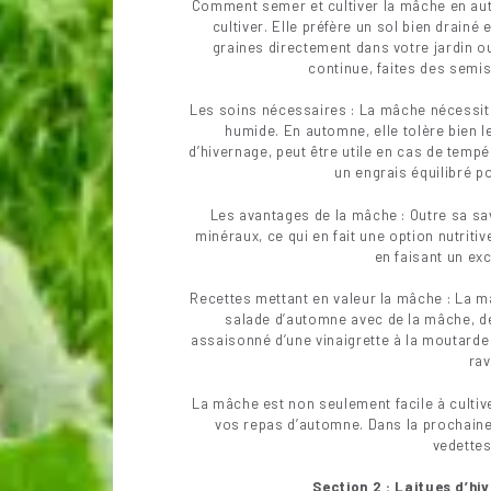
Comment semer et cultiver la mâche en auto
cultiver. Elle préfère un sol bien drain
graines directement dans votre jardin ou
continue, faites des semi
Les soins nécessaires : La mâche nécessit
humide. En automne, elle tolère bien l
d’hivernage, peut être utile en cas de tem
un engrais équilibré p
Les avantages de la mâche : Outre sa sav
minéraux, ce qui en fait une option nutritiv
en faisant un exc
Recettes mettant en valeur la mâche : La m
salade d’automne avec de la mâche, de
assaisonné d’une vinaigrette à la moutarde
rav
La mâche est non seulement facile à cultiv
vos repas d’automne. Dans la prochaine 
vedettes
Section 2 : Laitues d’hi