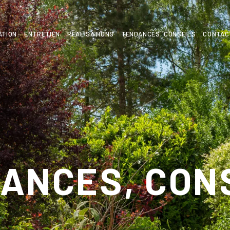
ATION
ENTRETIEN
RÉALISATIONS
TENDANCES, CONSEILS
CONTAC
ANCES, CON