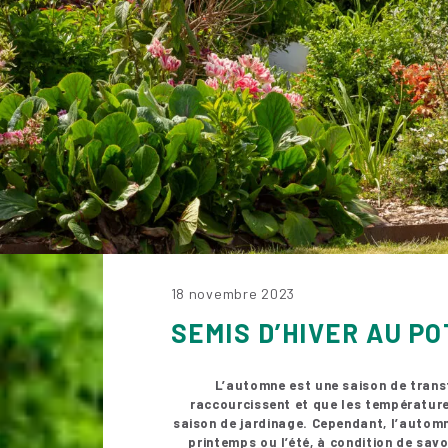
18 novembre 2023
SEMIS D’HIVER AU PO
L’automne est une saison de transf
raccourcissent et que les températures
saison de jardinage. Cependant, l’automn
printemps ou l’été, à condition de savo