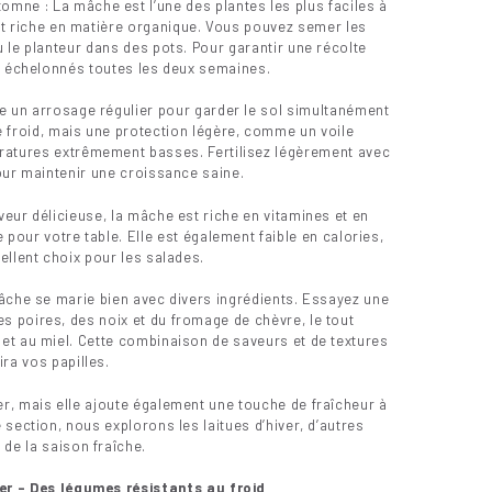
mne : La mâche est l’une des plantes les plus faciles à
é et riche en matière organique. Vous pouvez semer les
 le planteur dans des pots. Pour garantir une récolte
s échelonnés toutes les deux semaines.
e un arrosage régulier pour garder le sol simultanément
e froid, mais une protection légère, comme un voile
pératures extrêmement basses. Fertilisez légèrement avec
our maintenir une croissance saine.
eur délicieuse, la mâche est riche en vitamines et en
e pour votre table. Elle est également faible en calories,
ellent choix pour les salades.
âche se marie bien avec divers ingrédients. Essayez une
s poires, des noix et du fromage de chèvre, le tout
 et au miel. Cette combinaison de saveurs et de textures
ira vos papilles.
er, mais elle ajoute également une touche de fraîcheur à
section, nous explorons les laitues d’hiver, d’autres
 de la saison fraîche.
ver – Des légumes résistants au froid