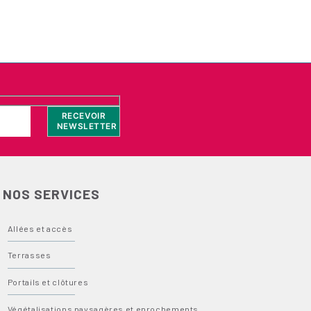
NOS SERVICES
Allées et accès
Terrasses
Portails et clôtures
Végétalisations paysagères et enrochements