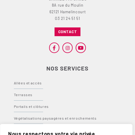
8A rue du Moulin
62121 Hamelincourt
03 21 24 51 51
CONTACT
NOS SERVICES
Allées et accès
Terrasses
Portails et clôtures
Végétalisations paysagères et enrochements
Bassins, fontaines et spas
Nous respectons votre vie privée.