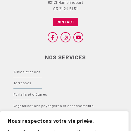
62121 Hamelincourt
03 21 24 51 51
CONTACT
NOS SERVICES
Allées et accès
Terrasses
Portails et clôtures
Végétalisations paysagères et enrochements
Bassins, fontaines et spas
Nous respectons votre vie privée.
Abris, carports et pergolas