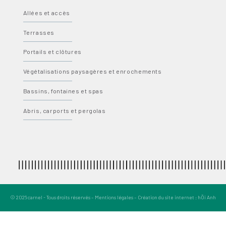
Allées et accès
Terrasses
Portails et clôtures
Végétalisations paysagères et enrochements
Bassins, fontaines et spas
Abris, carports et pergolas
© 2026 carnel -
Tous droits réservés –
Mentions légales
– Création du site internet :
hÖi Anh