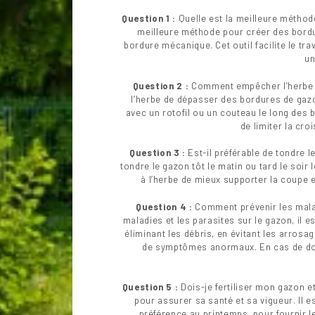
Question 1 :
Quelle est la meilleure méthod
meilleure méthode pour créer des bordur
bordure mécanique. Cet outil facilite le tr
un
Question 2 :
Comment empêcher l’herbe 
l’herbe de dépasser des bordures de gaz
avec un rotofil ou un couteau le long des 
de limiter la cro
Question 3 :
Est-il préférable de tondre le
tondre le gazon tôt le matin ou tard le soir
à l’herbe de mieux supporter la coupe e
Question 4 :
Comment prévenir les maladi
maladies et les parasites sur le gazon, il 
éliminant les débris, en évitant les arrosag
de symptômes anormaux. En cas de dou
Question 5 :
Dois-je fertiliser mon gazon et
pour assurer sa santé et sa vigueur. Il 
préférence au printemps, pour fournir 