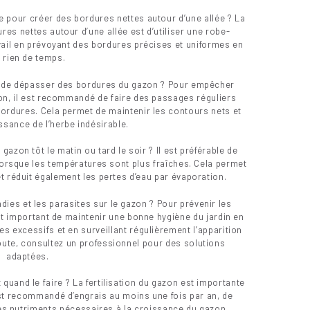
e pour créer des bordures nettes autour d’une allée ? La
es nettes autour d’une allée est d’utiliser une robe-
avail en prévoyant des bordures précises et uniformes en
 rien de temps.
de dépasser des bordures du gazon ? Pour empêcher
on, il est recommandé de faire des passages réguliers
bordures. Cela permet de maintenir les contours nets et
issance de l’herbe indésirable.
 gazon tôt le matin ou tard le soir ? Il est préférable de
 lorsque les températures sont plus fraîches. Cela permet
t réduit également les pertes d’eau par évaporation.
es et les parasites sur le gazon ? Pour prévenir les
est important de maintenir une bonne hygiène du jardin en
es excessifs et en surveillant régulièrement l’apparition
te, consultez un professionnel pour des solutions
adaptées.
 quand le faire ? La fertilisation du gazon est importante
est recommandé d’engrais au moins une fois par an, de
les nutriments nécessaires à la croissance du gazon.