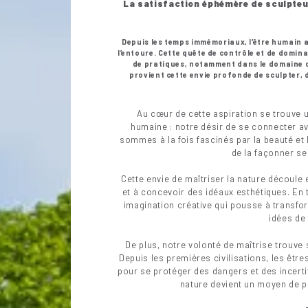
La satisfaction éphémère de sculpteur
Depuis les temps immémoriaux, l’être humain a
l’entoure. Cette quête de contrôle et de domina
de pratiques, notamment dans le domaine d
provient cette envie profonde de sculpter, 
Au cœur de cette aspiration se trouve 
humaine : notre désir de se connecter av
sommes à la fois fascinés par la beauté et 
de la façonner se
Cette envie de maîtriser la nature découle e
et à concevoir des idéaux esthétiques. E
imagination créative qui pousse à transf
idées de
De plus, notre volonté de maîtrise trouve 
Depuis les premières civilisations, les êtr
pour se protéger des dangers et des incertit
nature devient un moyen de pr