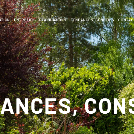
ATION
ENTRETIEN
RÉALISATIONS
TENDANCES, CONSEILS
CONTAC
ANCES, CON