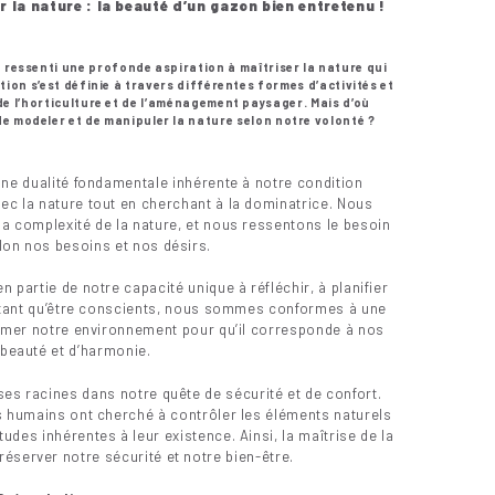
 la nature : la beauté d’un gazon bien entretenu !
 ressenti une profonde aspiration à maîtriser la nature qui
tion s’est définie à travers différentes formes d’activités et
e l’horticulture et de l’aménagement paysager. Mais d’où
de modeler et de manipuler la nature selon notre volonté ?
une dualité fondamentale inhérente à notre condition
ec la nature tout en cherchant à la dominatrice. Nous
la complexité de la nature, et nous ressentons le besoin
lon nos besoins et nos désirs.
n partie de notre capacité unique à réfléchir, à planifier
n tant qu’être conscients, nous sommes conformes à une
ormer notre environnement pour qu’il corresponde à nos
 beauté et d’harmonie.
ses racines dans notre quête de sécurité et de confort.
es humains ont cherché à contrôler les éléments naturels
udes inhérentes à leur existence. Ainsi, la maîtrise de la
éserver notre sécurité et notre bien-être.