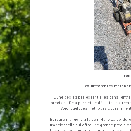
Sour
Les différentes méthode
L’une des étapes essentielles dans l’entre
précises. Cela permet de délimiter claireme
Voici quelques méthodes couramment u
Bordure manuelle à la demi-lune La bordure
traditionnelle qui offre une grande précisio
façonner les contours du gazon avec soin. 