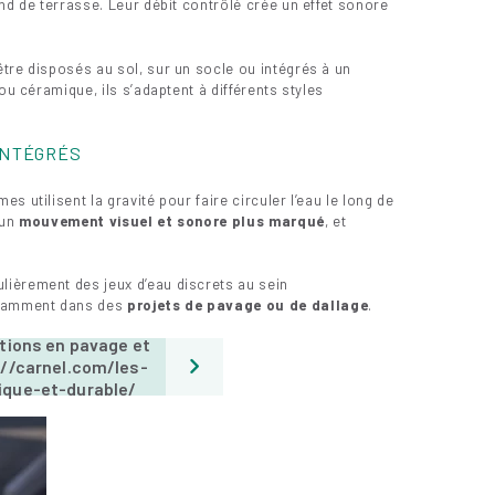
nd de terrasse. Leur débit contrôlé crée un effet sonore
tre disposés au sol, sur un socle ou intégrés à un
ou céramique, ils s’adaptent à différents styles
INTÉGRÉS
 utilisent la gravité pour faire circuler l’eau le long de
 un
mouvement visuel et sonore plus marqué
, et
ulièrement des jeux d’eau discrets au sein
otamment dans des
projets de pavage ou de dallage
.
ations en pavage et
://carnel.com/les-
ique-et-durable/