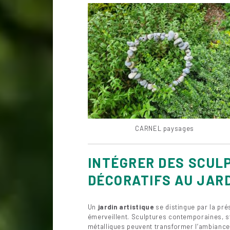
CARNEL paysages
INTÉGRER DES SCUL
DÉCORATIFS AU JAR
Un
jardin artistique
se distingue par la pré
émerveillent. Sculptures contemporaines, st
métalliques peuvent transformer l’ambiance