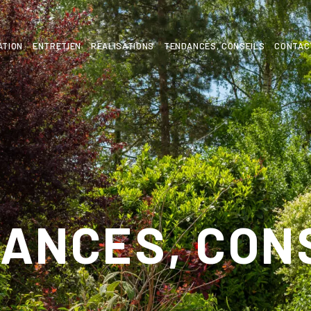
ATION
ENTRETIEN
RÉALISATIONS
TENDANCES, CONSEILS
CONTAC
ANCES, CON