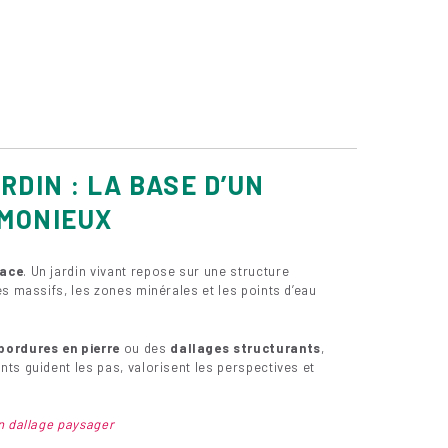
DIN : LA BASE D’UN
RMONIEUX
pace
. Un jardin vivant repose sur une structure
es massifs, les zones minérales et les points d’eau
bordures en pierre
ou des
dallages structurants
,
ts guident les pas, valorisent les perspectives et
n dallage paysager