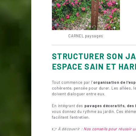
CARNEL paysages
STRUCTURER SON JAR
ESPACE SAIN ET HA
Tout commence par l’
organisation de l’es
cohérente, pensée pour durer. Les allées, l
doivent dialoguer entre eux.
En intégrant des
pavages décoratifs, des 
vous donnez du rythme au jardin. Ces élémen
facilitent l’entretien.
👉
À découvrir :
Nos conseils pour réussir u