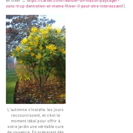
en hiver →
https://carnel.com/realiser-un-massif-paysager-
sans-trop-dentretien-et-meme-lhiver-il-peut-etre-interessant/
).
L’automne s’installe, les jours
raccourcissent, et c’est le
moment idéal pour offrir à
votre jardin une véritable cure
de jouvence. En préparant dès