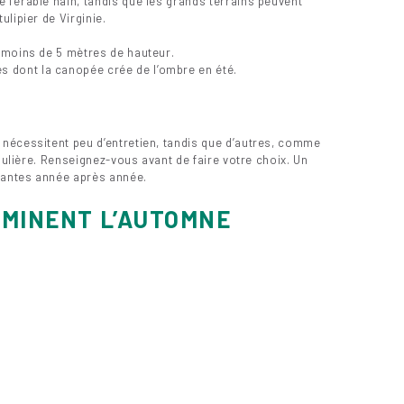
’érable nain, tandis que les grands terrains peuvent
lipier de Virginie.
e moins de 5 mètres de hauteur.
s dont la canopée crée de l’ombre en été.
nécessitent peu d’entretien, tandis que d’autres, comme
égulière. Renseignez-vous avant de faire votre choix. Un
atantes année après année.
UMINENT L’AUTOMNE