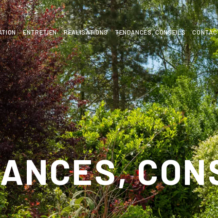
ATION
ENTRETIEN
RÉALISATIONS
TENDANCES, CONSEILS
CONTAC
ANCES, CON